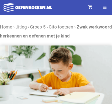
Ga
naar
de
Menu
Home
›
Uitleg
›
Groep 5
›
Cito toetsen
›
Zwak werkwoord
inhoud
herkennen en oefenen met je kind