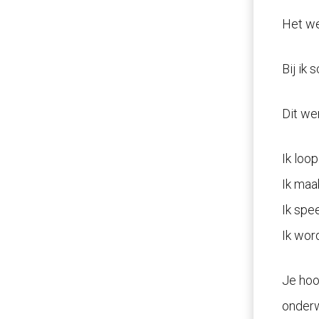
Het we
Bij ik 
Dit we
Ik loop
Ik maa
Ik spee
Ik wor
Je hoor
onderw