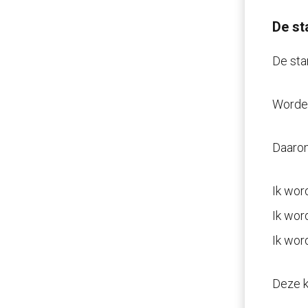
De st
De sta
Worden
Daarom 
Ik wor
Ik wor
Ik wor
Deze k