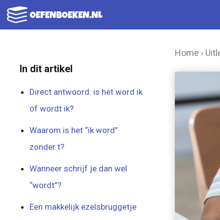
Ga
naar
de
Home
›
Uitl
inhoud
In dit artikel
Direct antwoord: is het word ik
of wordt ik?
Waarom is het “ik word”
zonder t?
Wanneer schrijf je dan wel
“wordt”?
Een makkelijk ezelsbruggetje