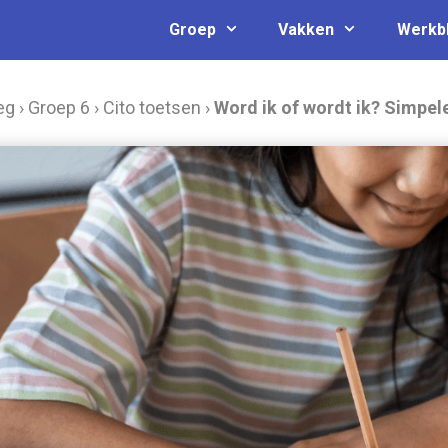
Groep
Vakken
Werkb
eg
›
Groep 6
›
Cito toetsen
›
Word ik of wordt ik? Simpel