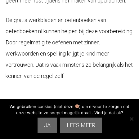
geeft meer rust tijdens het maken van opdrachten.
De gratis werkbladen en oefenboeken van
oefenboeken.nl kunnen helpen bij deze voorbereiding.
Door regelmatig te oefenen met zinnen,
werkwoorden en spelling krijgt je kind meer
vertrouwen. Dat is vaak minstens zo belangrijk als het
kennen van de regel zelf.
Veelgestelde vragen over
We gebruiken cookies (niet deze
) om ervoor te zorgen dat
onze website zo soepel mogelijk draait. Vind je dat ok?
hulpwerkwoord en voltooid
JA
LEES MEER
deelwoord