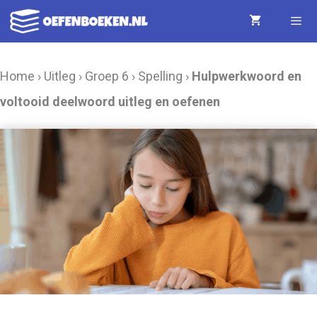
Ga
naar
de
Menu
Home
›
Uitleg
›
Groep 6
›
Spelling
›
Hulpwerkwoord en
inhoud
voltooid deelwoord uitleg en oefenen