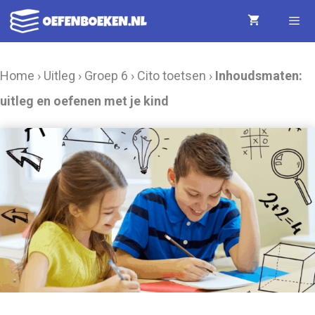
Ga
naar
de
Menu
Home
›
Uitleg
›
Groep 6
›
Cito toetsen
›
Inhoudsmaten:
inhoud
uitleg en oefenen met je kind