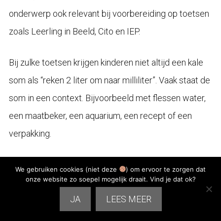
onderwerp ook relevant bij voorbereiding op toetsen
zoals Leerling in Beeld, Cito en IEP.
Bij zulke toetsen krijgen kinderen niet altijd een kale
som als “reken 2 liter om naar milliliter”. Vaak staat de
som in een context. Bijvoorbeeld met flessen water,
een maatbeker, een aquarium, een recept of een
verpakking.
Dat vraagt meer dan alleen omrekenen. Je kind moet
We gebruiken cookies (niet deze
) om ervoor te zorgen dat
onze website zo soepel mogelijk draait. Vind je dat ok?
de tekst begrijpen, de juiste gegevens kiezen en
JA
LEES MEER
bepalen welke maat nodig is. Daarom is oefenen met
inhoudsmaten én verhaalsommen zo waardevol.