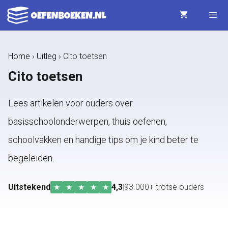
Ga
naar
de
Menu
Home
›
Uitleg
›
Cito toetsen
inhoud
Cito toetsen
Lees artikelen voor ouders over
basisschoolonderwerpen, thuis oefenen,
schoolvakken en handige tips om je kind beter te
begeleiden.
Uitstekend
4,3
|
93.000+ trotse ouders
★
★
★
★
★