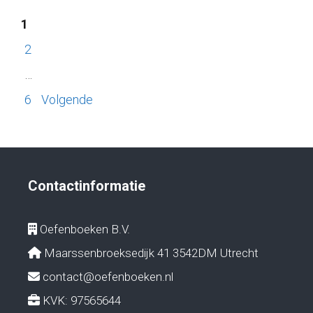
1
2
…
6
Volgende
Contactinformatie
Oefenboeken B.V.
Maarssenbroeksedijk 41 3542DM Utrecht
contact@oefenboeken.nl
KVK: 97565644