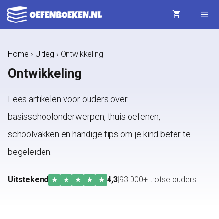
Ga
naar
de
Menu
Home
›
Uitleg
›
Ontwikkeling
inhoud
Ontwikkeling
Lees artikelen voor ouders over
basisschoolonderwerpen, thuis oefenen,
schoolvakken en handige tips om je kind beter te
begeleiden.
Uitstekend
4,3
|
93.000+ trotse ouders
★
★
★
★
★