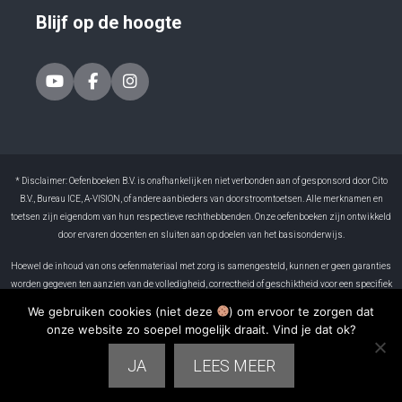
Blijf op de hoogte
* Disclaimer: Oefenboeken B.V. is onafhankelijk en niet verbonden aan of gesponsord door Cito
B.V., Bureau ICE, A-VISION, of andere aanbieders van doorstroomtoetsen. Alle merknamen en
toetsen zijn eigendom van hun respectieve rechthebbenden. Onze oefenboeken zijn ontwikkeld
door ervaren docenten en sluiten aan op doelen van het basisonderwijs.
Hoewel de inhoud van ons oefenmateriaal met zorg is samengesteld, kunnen er geen garanties
worden gegeven ten aanzien van de volledigheid, correctheid of geschiktheid voor een specifiek
doel. Oefenboeken B.V. is niet aansprakelijk voor eventuele fouten in het materiaal of voor
We gebruiken cookies (niet deze
) om ervoor te zorgen dat
gevolgen die voortvloeien uit het gebruik ervan. Resultaten kunnen per leerling verschillen. Het
onze website zo soepel mogelijk draait. Vind je dat ok?
gebruik van dit boek is volledig op eigen verantwoordelijkheid.
JA
LEES MEER
2026 © Oefenboeken.nl