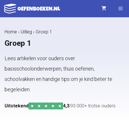
Ga
naar
de
Menu
Home
›
Uitleg
›
Groep 1
inhoud
Groep 1
Lees artikelen voor ouders over
basisschoolonderwerpen, thuis oefenen,
schoolvakken en handige tips om je kind beter te
begeleiden.
Uitstekend
4,3
|
93.000+ trotse ouders
★
★
★
★
★