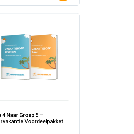
winkelwagen
00.
00.
 4 Naar Groep 5 –
rvakantie Voordeelpakket