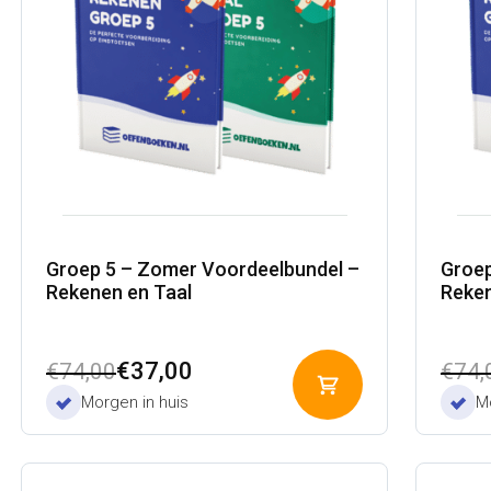
Groep 5 – Zomer Voordeelbundel –
Groep
Rekenen en Taal
Reken
Oorspronkelijke
Huidige
Oors
Huid
€
37,00
€
74,00
€
74,
Toevoegen
prijs
prijs
prijs
prijs
Morgen in huis
Mo
aan
was:
is:
was:
is:
winkelwagen
€74,00.
€37,00.
€74,
€37,