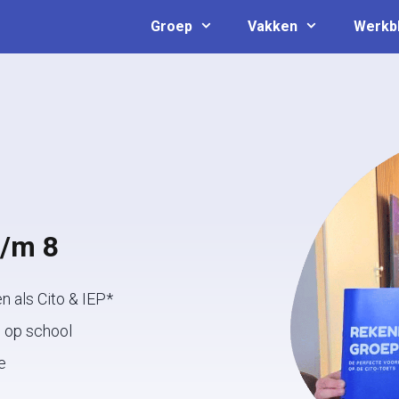
Groep
Vakken
Werkb
t/m 8
n als Cito & IEP*
n op school
e