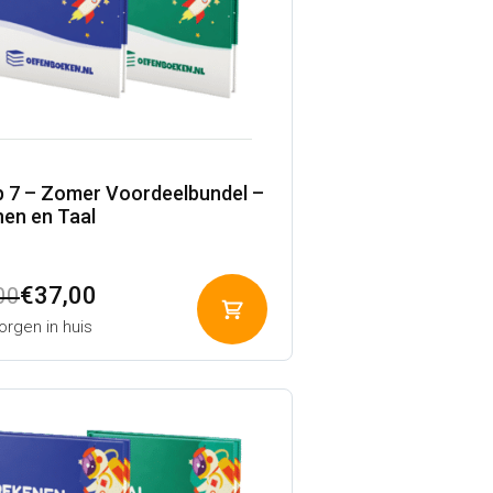
 7 – Zomer Voordeelbundel –
en en Taal
pronkelijke
ige
€
37,00
00
Toevoegen
rgen in huis
aan
winkelwagen
00.
00.