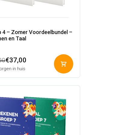
 4 – Zomer Voordeelbundel –
en en Taal
pronkelijke
ige
€
37,00
00
Toevoegen
rgen in huis
aan
winkelwagen
00.
00.