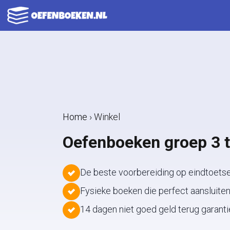
Ga
naar
de
inhoud
Home
›
Winkel
Oefenboeken groep 3 
De beste voorbereiding op eindtoetse
Fysieke boeken die perfect aansluite
14 dagen niet goed geld terug garanti