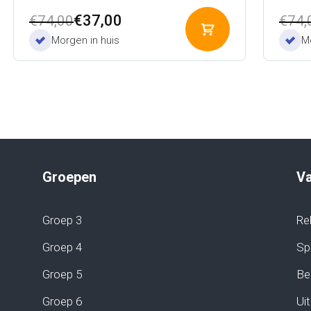
Oorspronkelijke
Huidige
Oors
Huid
€
37,00
€
74,00
€
74,
Toevoegen
prijs
prijs
prijs
prijs
Morgen in huis
Mo
aan
was:
is:
was:
is:
winkelwagen
€74,00.
€37,00.
€74,
€37,
Groepen
V
Groep 3
Re
Groep 4
Sp
Groep 5
Be
Groep 6
Uit