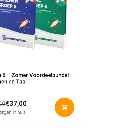
 6 – Zomer Voordeelbundel –
en en Taal
pronkelijke
ige
€
37,00
00
Toevoegen
rgen in huis
aan
winkelwagen
00.
00.