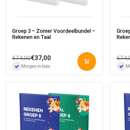
Groep 3 – Zomer Voordeelbundel –
Groep
Rekenen en Taal
Reken
Oorspronkelijke
Huidige
Oors
Huid
€
37,00
€
74,00
€
74,
Toevoegen
prijs
prijs
prijs
prijs
Morgen in huis
Mo
aan
was:
is:
was:
is:
winkelwagen
€74,00.
€37,00.
€74,
€37,