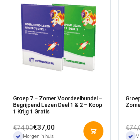
Groep 7 – Zomer Voordeelbundel –
Groep
Begrijpend Lezen Deel 1 & 2 – Koop
Zome
1 Krijg 1 Gratis
Oorspronkelijke
Huidige
Oors
Huid
€
37,00
€
74,00
€
74,
Toevoegen
prijs
prijs
prijs
prijs
Morgen in huis
Mo
aan