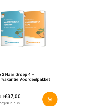
 3 Naar Groep 4 –
rvakantie Voordeelpakket
pronkelijke
ige
€
37,00
00
Toevoegen
rgen in huis
aan