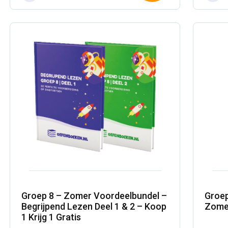
was:
is:
was:
is:
winkelwagen
€74,00.
€37,00.
€74,
€37,
Groep 8 – Zomer Voordeelbundel –
Groep
Begrijpend Lezen Deel 1 & 2 – Koop
Zome
1 Krijg 1 Gratis