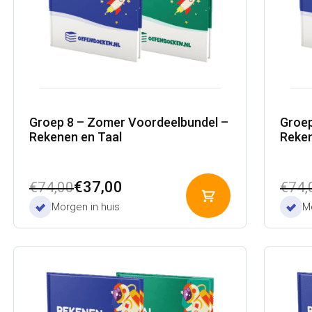
Groep 8 – Zomer Voordeelbundel –
Groep
Rekenen en Taal
Reken
Oorspronkelijke
Huidige
Oors
Huid
€
37,00
€
74,00
€
74,
Toevoegen
prijs
prijs
prijs
prijs
Morgen in huis
Mo
aan
was:
is:
was:
is:
winkelwagen
€74,00.
€37,00.
€74,
€37,