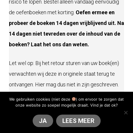
risico te lopen. Bestel alleen vandaag eenvoudig
de oefenboeken met korting.
Oefen ermee en
probeer de boeken 14 dagen vrijblijvend uit. Na
14 dagen niet tevreden over de inhoud van de
boeken? Laat het ons dan weten.
Let wel op: Bij het retour sturen van uw boek(en)
verwachten wij deze in originele staat terug te
ontvangen. Hier mag dus niet in zijn geschreven.
We gebruiken cookies (niet deze
) om ervoor te zorgen dat
Bestellen gaat eenvoudig. Klik hieronder op de
onze website zo soepel mogelijk draait. Vind je dat ok?
knop "Direct Bestellen" en volg de instructies bij
JA
LEES MEER
het afrekenformulier. Het pakket wordt vandaag