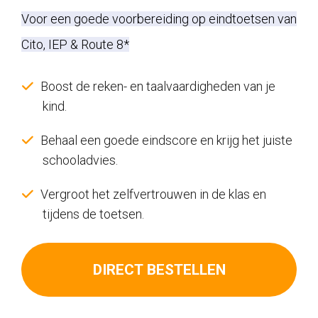
prijs
prijs
Voor een goede voorbereiding op eindtoetsen van
was:
is:
Cito, IEP & Route 8*
€74,00.
€37,00.
Boost de reken- en taalvaardigheden van je
kind.
Behaal een goede eindscore en krijg het juiste
schooladvies.
Vergroot het zelfvertrouwen in de klas en
tijdens de toetsen.
DIRECT BESTELLEN