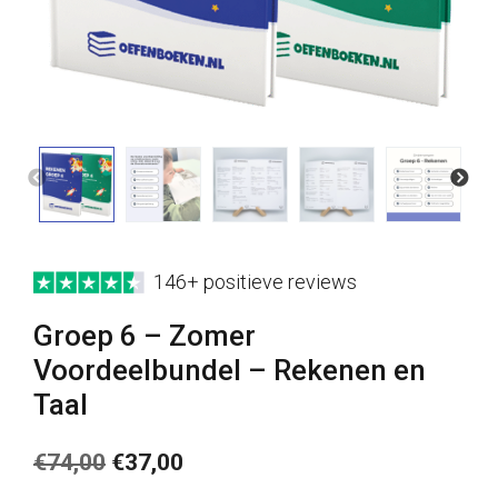
146+ positieve reviews
Groep 6 – Zomer
Voordeelbundel – Rekenen en
Taal
Oorspronkelijke
Huidige
€
74,00
€
37,00