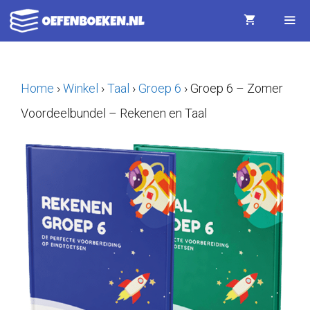
Ga
naar
de
Menu
inhoud
Home
›
Winkel
›
Taal
›
Groep 6
›
Groep 6 – Zomer
Voordeelbundel – Rekenen en Taal