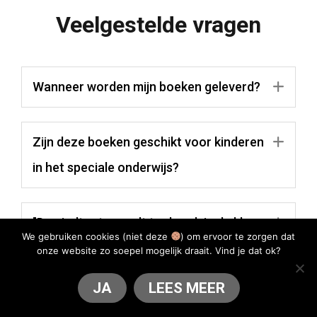
Veelgestelde vragen
Wanneer worden mijn boeken geleverd?
Uit
Zijn deze boeken geschikt voor kinderen
Uit
in het speciale onderwijs?
"De eindtoets wordt toch ook in de klas
Uit
We gebruiken cookies (niet deze
) om ervoor te zorgen dat
geoefend... Waarom zou ik thuis
onze website zo soepel mogelijk draait. Vind je dat ok?
oefenen met mijn kind?"
JA
LEES MEER