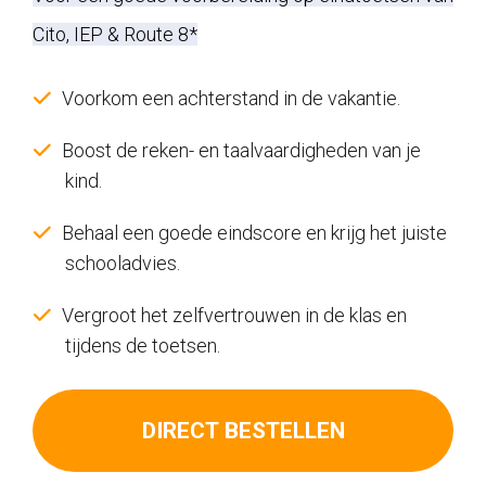
was:
is:
Cito, IEP & Route 8*
€74,00.
€37,00.
Voorkom een achterstand in de vakantie.
Boost de reken- en taalvaardigheden van je
kind.
Behaal een goede eindscore en krijg het juiste
schooladvies.
Vergroot het zelfvertrouwen in de klas en
tijdens de toetsen.
DIRECT BESTELLEN