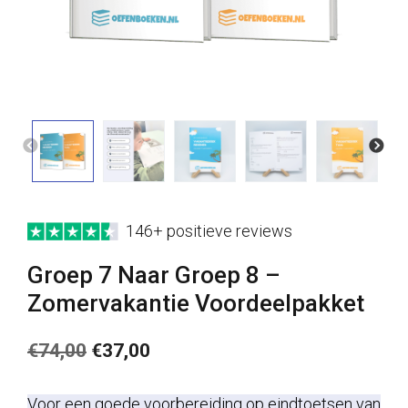
146+ positieve reviews
Groep 7 Naar Groep 8 –
Zomervakantie Voordeelpakket
Oorspronkelijke
Huidige
€
74,00
€
37,00
prijs
prijs
Voor een goede voorbereiding op eindtoetsen van