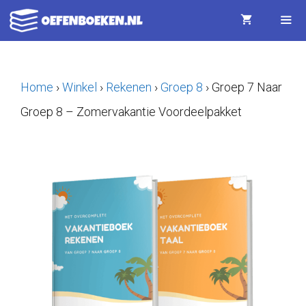
Ga
naar
de
Menu
inhoud
Home
›
Winkel
›
Rekenen
›
Groep 8
›
Groep 7 Naar
Groep 8 – Zomervakantie Voordeelpakket