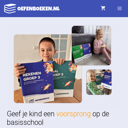
Ga
naar
de
Menu
inhoud
Geef je kind een
voorsprong
op de
basisschool