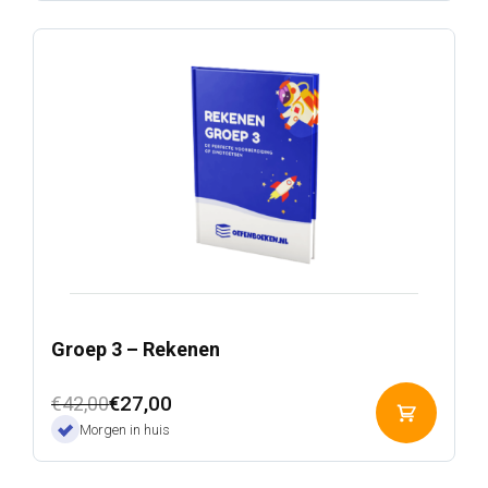
Groep 3 – Rekenen
Oorspronkelijke
Huidige
€
27,00
€
42,00
Toevoeg
prijs
prijs
Morgen in huis
aan
was:
is:
winkelwa
€42,00.
€27,00.