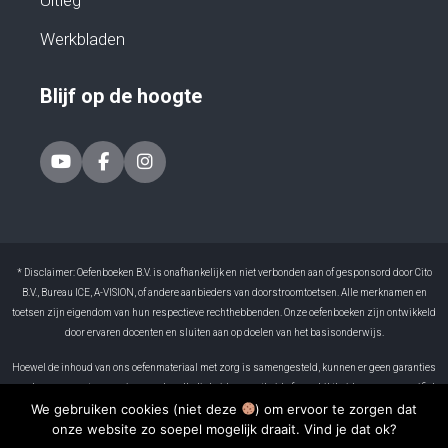
Uitleg
Werkbladen
Blijf op de hoogte
* Disclaimer: Oefenboeken B.V. is onafhankelijk en niet verbonden aan of gesponsord door Cito
B.V., Bureau ICE, A-VISION, of andere aanbieders van doorstroomtoetsen. Alle merknamen en
toetsen zijn eigendom van hun respectieve rechthebbenden. Onze oefenboeken zijn ontwikkeld
door ervaren docenten en sluiten aan op doelen van het basisonderwijs.
Hoewel de inhoud van ons oefenmateriaal met zorg is samengesteld, kunnen er geen garanties
worden gegeven ten aanzien van de volledigheid, correctheid of geschiktheid voor een specifiek
We gebruiken cookies (niet deze
) om ervoor te zorgen dat
doel. Oefenboeken B.V. is niet aansprakelijk voor eventuele fouten in het materiaal of voor
onze website zo soepel mogelijk draait. Vind je dat ok?
gevolgen die voortvloeien uit het gebruik ervan. Resultaten kunnen per leerling verschillen. Het
gebruik van dit boek is volledig op eigen verantwoordelijkheid.