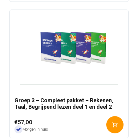
winkelwa
€74,00.
€37,00.
Groep 3 – Compleet pakket – Rekenen,
Taal, Begrijpend lezen deel 1 en deel 2
€
57,00
Toevoeg
Morgen in huis
aan
winkelwa