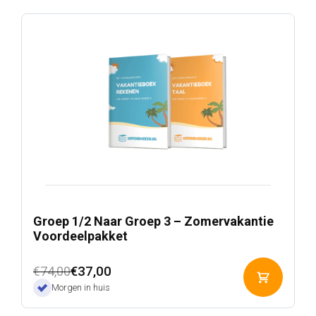
Groep 1/2 Naar Groep 3 – Zomervakantie
Voordeelpakket
Oorspronkelijke
Huidige
€
37,00
€
74,00
Toevoeg
prijs
prijs
Morgen in huis
aan
was:
is:
winkelwa
€74,00.
€37,00.