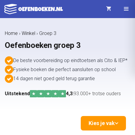
Ga
naar
de
Menu
Home
›
Winkel
›
Groep 3
inhoud
Oefenboeken groep 3
De beste voorbereiding op eindtoetsen als Cito & IEP*
Fysieke boeken die perfect aansluiten op school
14 dagen niet goed geld terug garantie
Uitstekend
4,3
|
93.000+ trotse ouders
★
★
★
★
★
Kies je vak