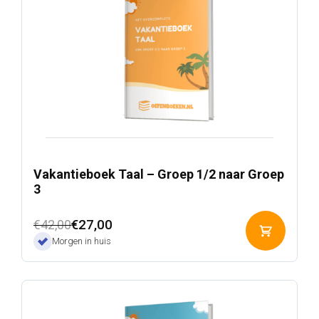
Vakantieboek Taal – Groep 1/2 naar Groep
3
Oorspronkelijke
Huidige
€
27,00
€
42,00
Toevoeg
prijs
prijs
Morgen in huis
aan
was:
is:
winkelwa
€42,00.
€27,00.