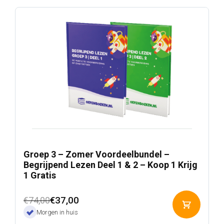
Groep 3 – Zomer Voordeelbundel –
Begrijpend Lezen Deel 1 & 2 – Koop 1 Krijg
1 Gratis
Oorspronkelijke
Huidige
€
37,00
€
74,00
Toevoeg
prijs
prijs
Morgen in huis
aan
was:
is: