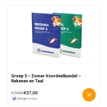
Groep 3 – Zomer Voordeelbundel –
Rekenen en Taal
Oorspronkelijke
Huidige
€
37,00
€
74,00
Toevoeg
prijs
prijs
Morgen in huis
aan
was:
is:
winkelwa
€74,00.
€37,00.