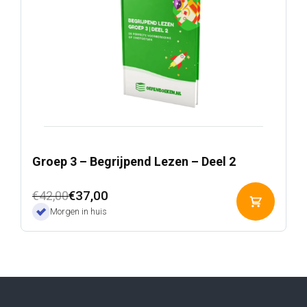
Groep 3 – Begrijpend Lezen – Deel 2
Oorspronkelijke
Huidige
€
37,00
€
42,00
Toevoeg
prijs
prijs
Morgen in huis
aan
was:
is:
winkelwa
€42,00.
€37,00.