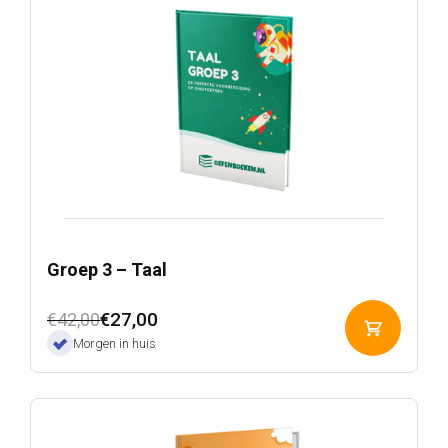
Groep 3 – Taal
Oorspronkelijke
Huidige
€
27,00
€
42,00
Toevoeg
prijs
prijs
Morgen in huis
aan
was:
is:
winkelwa
€42,00.
€27,00.