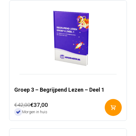
Groep 3 – Begrijpend Lezen – Deel 1
Oorspronkelijke
Huidige
€
37,00
€
42,00
Toevoeg
prijs
prijs
Morgen in huis
aan
was:
is:
winkelwa
€42,00.
€37,00.