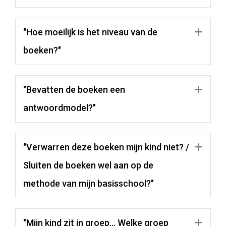
"Hoe moeilijk is het niveau van de
Uit
boeken?"
"Bevatten de boeken een
Uit
antwoordmodel?"
"Verwarren deze boeken mijn kind niet? /
Uit
Sluiten de boeken wel aan op de
methode van mijn basisschool?"
"Mijn kind zit in groep… Welke groep
Uit