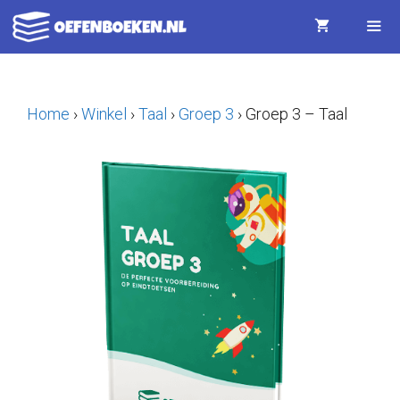
Ga
naar
de
Menu
inhoud
Home
›
Winkel
›
Taal
›
Groep 3
›
Groep 3 – Taal