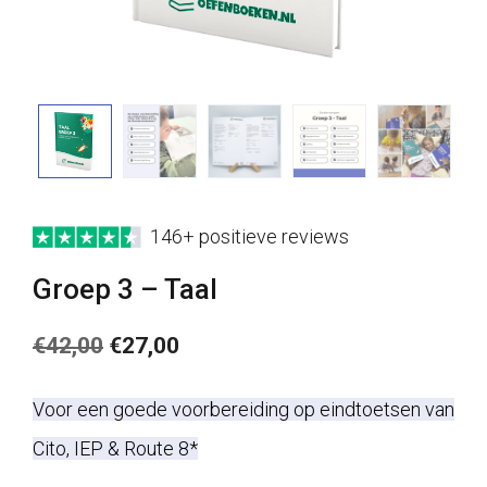
146+ positieve reviews
Groep 3 – Taal
Oorspronkelijke
Huidige
€
42,00
€
27,00
prijs
prijs
Voor een goede voorbereiding op eindtoetsen van
was:
is:
Cito, IEP & Route 8*
€42,00.
€27,00.