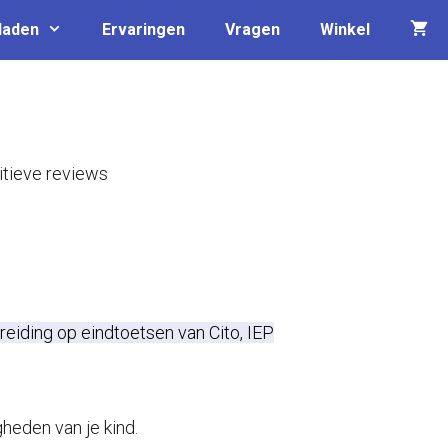
laden
Ervaringen
Vragen
Winkel
tieve reviews
ijke
ige
eiding op eindtoetsen van Cito, IEP
00.
heden van je kind.