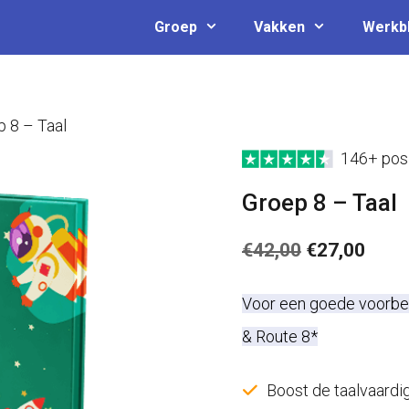
Groep
Vakken
Werkb
 8 – Taal
146+ posi
Groep 8 – Taal
Oorspronkel
Huid
€
42,00
€
27,00
prijs
prijs
Voor een goede voorber
was:
is:
& Route 8*
€42,00.
€27,
Boost de taalvaardig