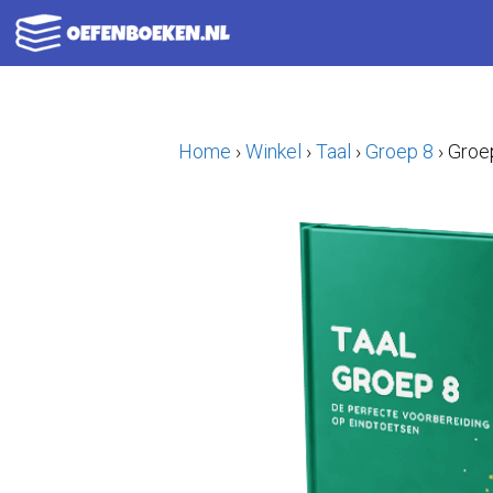
Ga
naar
de
inhoud
Home
›
Winkel
›
Taal
›
Groep 8
›
Groep