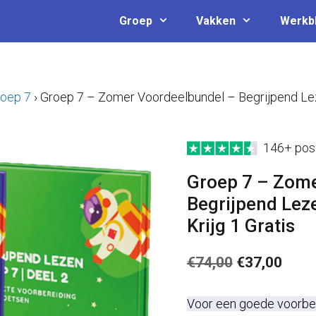
Groep
Vakken
Werkb
oep 7
›
Groep 7 – Zomer Voordeelbundel – Begrijpend Lez
146+ posi
Groep 7 – Zome
Begrijpend Leze
Krijg 1 Gratis
Oorspronkel
Huid
€
74,00
€
37,00
prijs
prijs
Voor een goede voorber