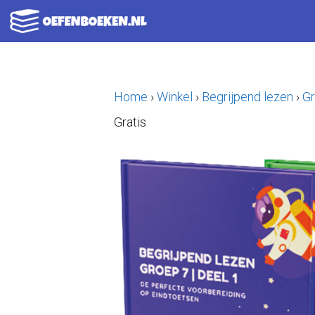
Ga
naar
de
inhoud
Home
›
Winkel
›
Begrijpend lezen
›
Gr
Gratis