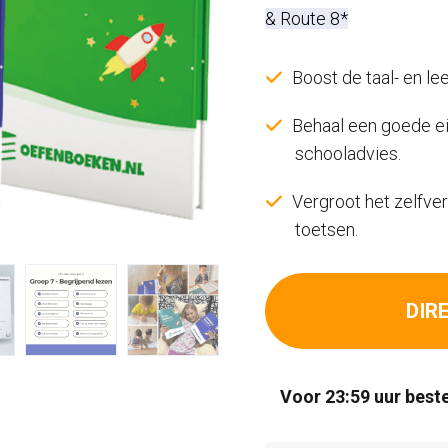
was:
is:
& Route 8*
€74,00.
€37,
Boost de taal- en le
Behaal een goede ein
schooladvies.
Vergroot het zelfver
toetsen.
DIR
Voor 23:59 uur beste