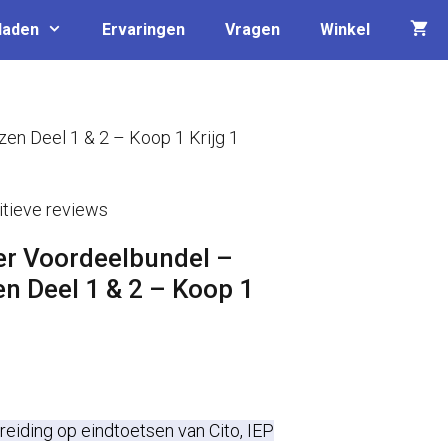
laden
Ervaringen
Vragen
Winkel
en Deel 1 & 2 – Koop 1 Krijg 1
tieve reviews
r Voordeelbundel –
n Deel 1 & 2 – Koop 1
ijke
ige
eiding op eindtoetsen van Cito, IEP