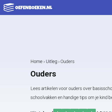
Ga
naar
de
inhoud
Home
›
Uitleg
›
Ouders
Ouders
Lees artikelen voor ouders over basissch
schoolvakken en handige tips om je kind b