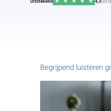
★
★
★
★
★
Uitstekend
4,3
|
93.0
Begrijpend luisteren g