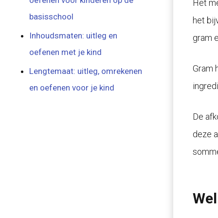
oefenen voor kinderen op de
Het me
basisschool
het bij
Inhoudsmaten: uitleg en
gram e
oefenen met je kind
Gram h
Lengtemaat: uitleg, omrekenen
ingred
en oefenen voor je kind
De afk
deze a
somme
Wel