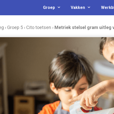
Groep
Vakken
Werkb
eg
›
Groep 5
›
Cito toetsen
›
Metriek stelsel gram uitleg