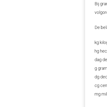
Bij gr
volgor
De bel
kg kil
hg he
dag d
g gra
dg de
cg cen
mg mil