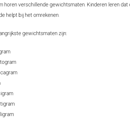
am horen verschillende gewichtsmaten. Kinderen leren dat 
de helpt bij het omrekenen.
angrijkste gewichtsmaten zijn:
ogram
ctogram
ecagram
m
cigram
tigram
ligram