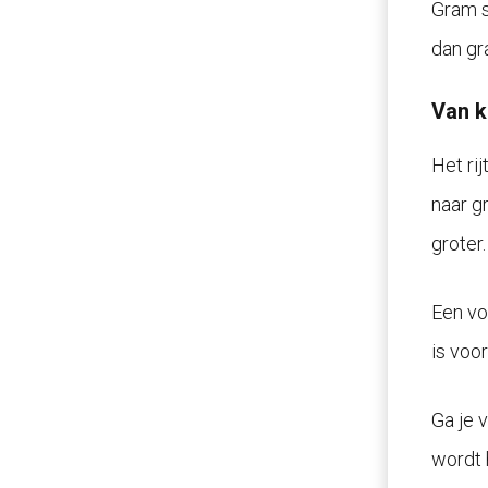
Gram st
dan gr
Van k
Het ri
naar g
groter.
Een vo
is voo
Ga je 
wordt h