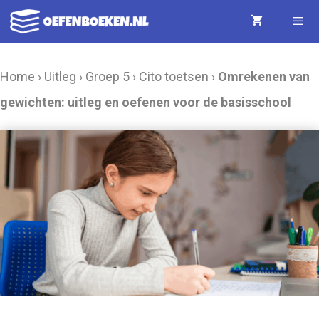
Ga
naar
de
Menu
Home
›
Uitleg
›
Groep 5
›
Cito toetsen
›
Omrekenen van
inhoud
gewichten: uitleg en oefenen voor de basisschool