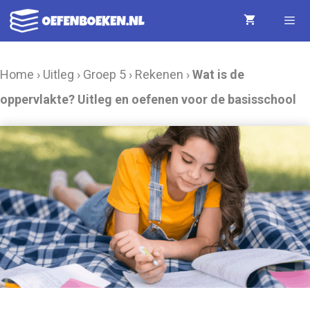
Ga
naar
de
Menu
Home
›
Uitleg
›
Groep 5
›
Rekenen
›
Wat is de
inhoud
oppervlakte? Uitleg en oefenen voor de basisschool