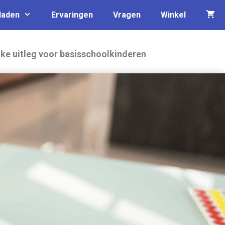
laden
Ervaringen
Vragen
Winkel
jke uitleg voor basisschoolkinderen