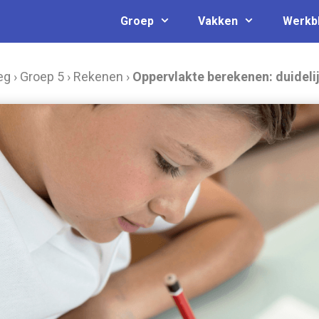
Groep
Vakken
Werkb
eg
›
Groep 5
›
Rekenen
›
Oppervlakte berekenen: duideli