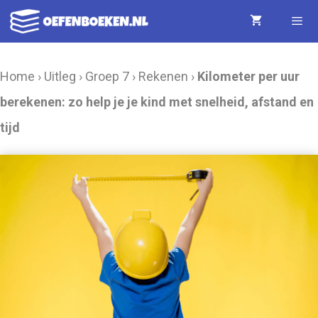
Ga
naar
de
Menu
Home
›
Uitleg
›
Groep 7
›
Rekenen
›
Kilometer per uur
inhoud
berekenen: zo help je je kind met snelheid, afstand en
tijd