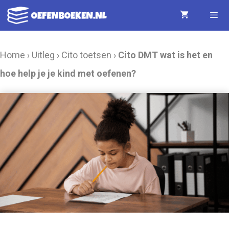
Ga
naar
de
Menu
Home
›
Uitleg
›
Cito toetsen
›
Cito DMT wat is het en
inhoud
hoe help je je kind met oefenen?