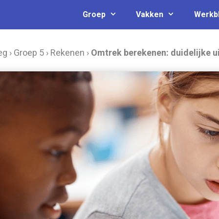
Groep
Vakken
Werkb
eg
›
Groep 5
›
Rekenen
›
Omtrek berekenen: duidelijke u