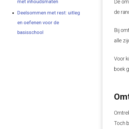
De omt
met inhoudsmaten
de ran
Deelsommen met rest: uitleg
en oefenen voor de
Bij om
basisschool
alle z
Voor k
boek g
Omt
Omtrek
Toch b