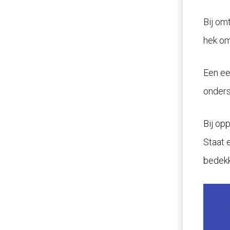
Bij om
hek om
Een een
onders
Bij op
Staat 
bedekk