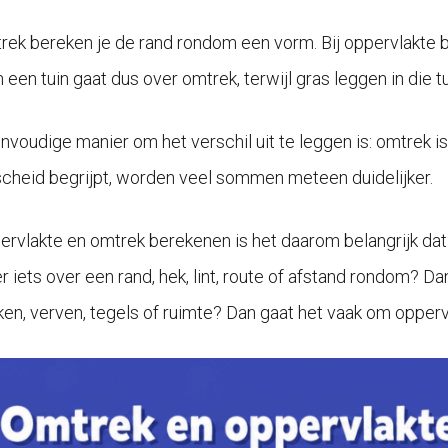
trek bereken je de rand rondom een vorm. Bij oppervlakte b
 een tuin gaat dus over omtrek, terwijl gras leggen in die t
voudige manier om het verschil uit te leggen is: omtrek is 
cheid begrijpt, worden veel sommen meteen duidelijker.
pervlakte en omtrek berekenen is het daarom belangrijk dat
er iets over een rand, hek, lint, route of afstand rondom? D
en, verven, tegels of ruimte? Dan gaat het vaak om opperv