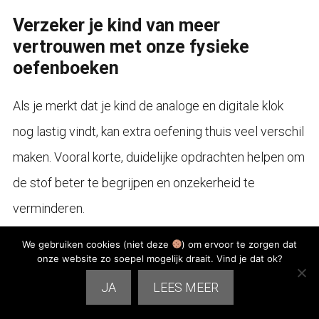
Verzeker je kind van meer
vertrouwen met onze fysieke
oefenboeken
Als je merkt dat je kind de analoge en digitale klok
nog lastig vindt, kan extra oefening thuis veel verschil
maken. Vooral korte, duidelijke opdrachten helpen om
de stof beter te begrijpen en onzekerheid te
verminderen.
We gebruiken cookies (niet deze
) om ervoor te zorgen dat
Met de oefenboeken van oefenboeken.nl oefent je
onze website zo soepel mogelijk draait. Vind je dat ok?
kind stap voor stap met rekenen, klokkijken, tijdsduur
JA
LEES MEER
en andere belangrijke basisschoolvaardigheden. De