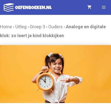
Ga
naar
de
Menu
Home
›
Uitleg
›
Groep 3
›
Ouders
›
Analoge en digitale
inhoud
klok: zo leert je kind klokkijken