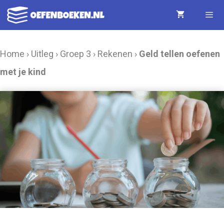
Ga
naar
de
Menu
Home
›
Uitleg
›
Groep 3
›
Rekenen
›
Geld tellen oefenen
inhoud
met je kind