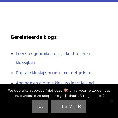
Gerelateerde blogs
Leerklok gebruiken om je kind te leren
klokkijken
Digitale klokkijken oefenen met je kind
Analoge en digitale klok: zo leert je kind
We gebruiken cookies (niet deze
) om ervoor te zorgen dat
klokkijken
onze website zo soepel mogelijk draait. Vind je dat ok?
Sommen kleurplaat om rekenen leuk te
JA
LEES MEER
oefenen