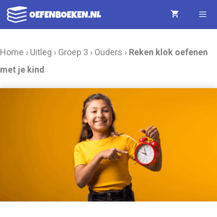
Ga
naar
de
Menu
Home
›
Uitleg
›
Groep 3
›
Ouders
›
Reken klok oefenen
inhoud
met je kind