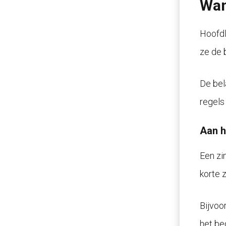
Wan
Hoofdl
ze de 
De bel
regels 
Aan h
Een zin
korte 
Bijvoo
het be