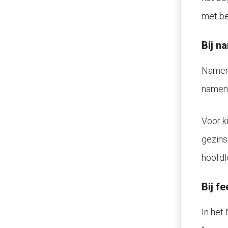
met be
Bij n
Namen 
namen.
Voor k
gezins
hoofdl
Bij f
In het