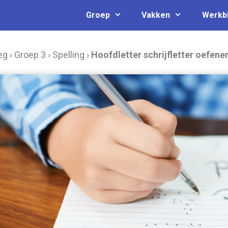
Groep
Vakken
Werkb
eg
›
Groep 3
›
Spelling
›
Hoofdletter schrijfletter oefene