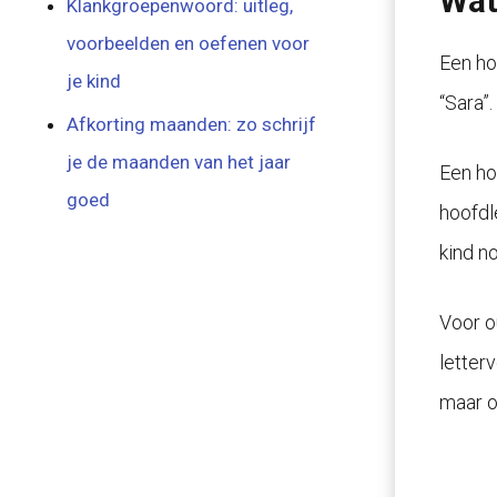
Wat 
Klankgroepenwoord: uitleg,
voorbeelden en oefenen voor
Een ho
je kind
“Sara”
Afkorting maanden: zo schrijf
je de maanden van het jaar
Een hoo
goed
hoofdle
kind n
Voor o
letter
maar o