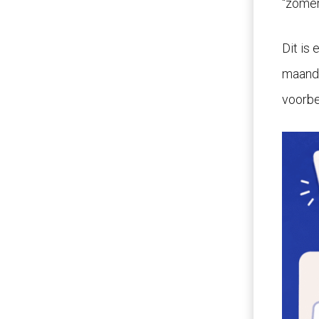
“zomer
Dit is
maande
voorbe