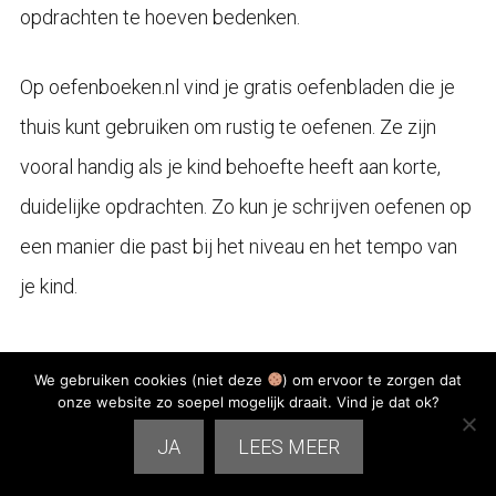
opdrachten te hoeven bedenken.
Op oefenboeken.nl vind je gratis oefenbladen die je
thuis kunt gebruiken om rustig te oefenen. Ze zijn
vooral handig als je kind behoefte heeft aan korte,
duidelijke opdrachten. Zo kun je schrijven oefenen op
een manier die past bij het niveau en het tempo van
je kind.
We gebruiken cookies (niet deze
) om ervoor te zorgen dat
Oefenboeken voor meer structuur
onze website zo soepel mogelijk draait. Vind je dat ok?
en herhaling
JA
LEES MEER
Een oefenboek kan prettig zijn als je thuis meer