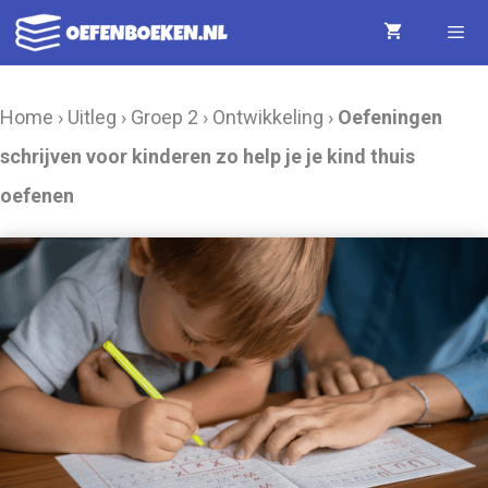
Ga
naar
de
Menu
Home
›
Uitleg
›
Groep 2
›
Ontwikkeling
›
Oefeningen
inhoud
schrijven voor kinderen zo help je je kind thuis
oefenen