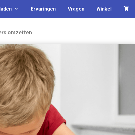
laden
Ervaringen
Vragen
Winkel
ers omzetten