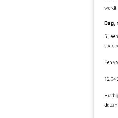
wordt 
Dag, 
Bij ee
vaak d
Een vo
12 04 
Hierbi
datum 