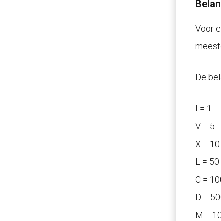
Belan
Voor e
meeste
De bel
I = 1
V = 5
X = 10
L = 50
C = 10
D = 50
M = 1