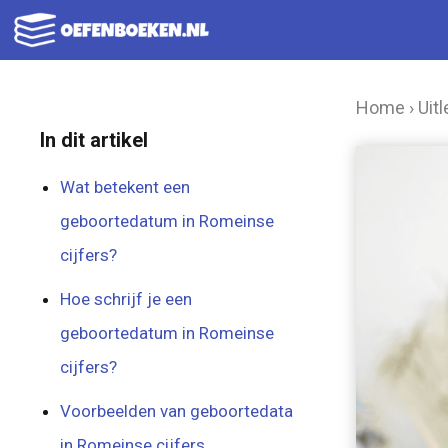
Ga
naar
de
Home
›
Uitl
inhoud
In dit artikel
Wat betekent een
geboortedatum in Romeinse
cijfers?
Hoe schrijf je een
geboortedatum in Romeinse
cijfers?
Voorbeelden van geboortedata
in Romeinse cijfers