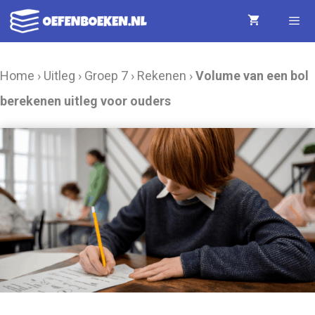
Ga
naar
de
Menu
Home
›
Uitleg
›
Groep 7
›
Rekenen
›
Volume van een bol
inhoud
berekenen uitleg voor ouders