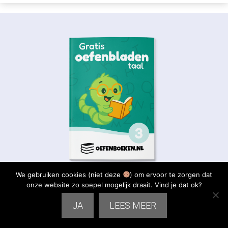
We gebruiken cookies (niet deze
) om ervoor te zorgen dat
onze website zo soepel mogelijk draait. Vind je dat ok?
Download nu onze Gratis werkbladen taal
& spelling
JA
LEES MEER
Meer dan 100.000 ouders oefenen al met ons materiaal en