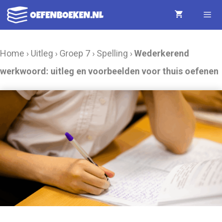
Ga
naar
de
Menu
Home
›
Uitleg
›
Groep 7
›
Spelling
›
Wederkerend
inhoud
werkwoord: uitleg en voorbeelden voor thuis oefenen