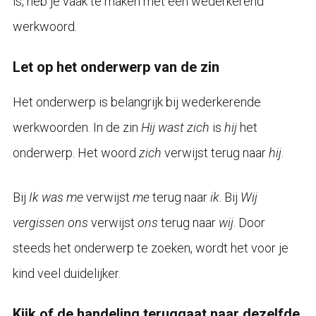
is, heb je vaak te maken met een wederkerend
werkwoord.
Let op het onderwerp van de zin
Het onderwerp is belangrijk bij wederkerende
werkwoorden. In de zin
Hij wast zich
is
hij
het
onderwerp. Het woord
zich
verwijst terug naar
hij
.
Bij
Ik was me
verwijst
me
terug naar
ik
. Bij
Wij
vergissen ons
verwijst
ons
terug naar
wij
. Door
steeds het onderwerp te zoeken, wordt het voor je
kind veel duidelijker.
Kijk of de handeling teruggaat naar dezelfde