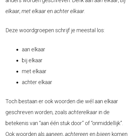
anders worden geschreven. Denk aan
aan elkaar
,
bij
elkaar
,
met elkaar
en
achter elkaar
.
Deze woordgroepen schrijf je meestal los:
aan elkaar
bij elkaar
met elkaar
achter elkaar
Toch bestaan er ook woorden die wél aan elkaar
geschreven worden, zoals
achterelkaar
in de
betekenis van “aan één stuk door” of “onmiddellijk”.
Ook woorden als
aaneen
,
achtereen
en
bijeen
komen