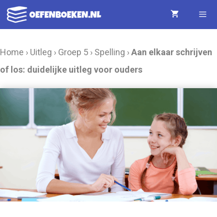
Ga
naar
de
Menu
Home
›
Uitleg
›
Groep 5
›
Spelling
›
Aan elkaar schrijven
inhoud
of los: duidelijke uitleg voor ouders