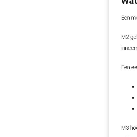
Wat
Een me
M2 geb
inneem
Een ee
M3 hoe