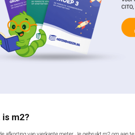
 is m2?
de afkorting van vierkante meter. Je gebruikt m2 om aan te