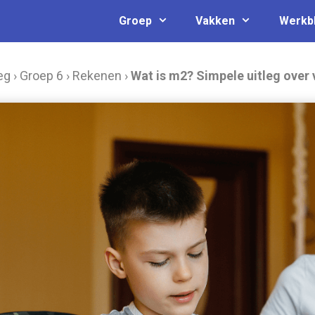
Groep
Vakken
Werkb
eg
›
Groep 6
›
Rekenen
›
Wat is m2? Simpele uitleg over