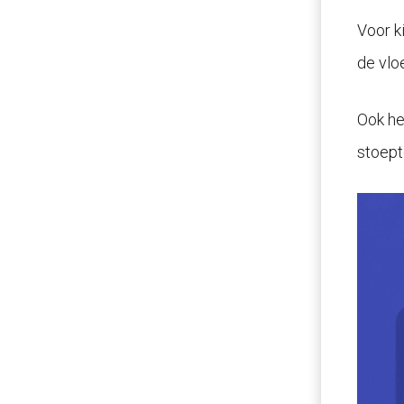
Voor k
de vloe
Ook he
stoept