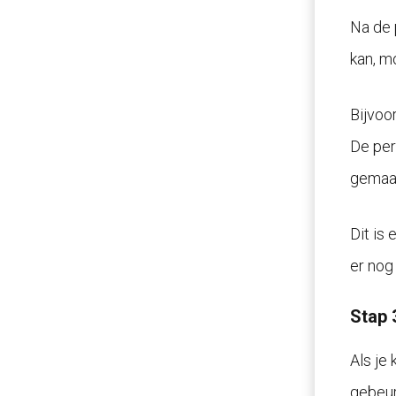
Na de 
kan, m
Bijvoo
De per
gemaa
Dit is
er nog
Stap 
Als je
gebeur