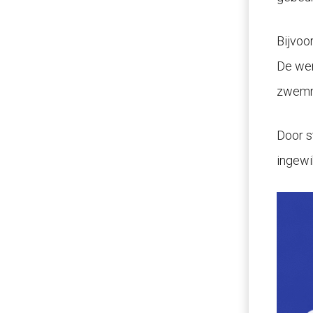
Bijvoo
De wer
zwem
Door s
ingewi