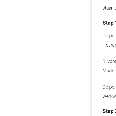
staan d
Stap 
De per
Het we
Bijvoo
Maak j
De per
werkwo
Stap 