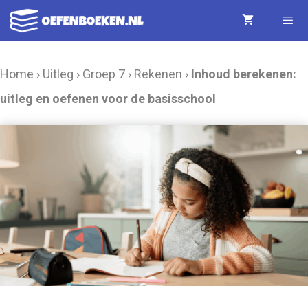
Ga
naar
de
Menu
Home
›
Uitleg
›
Groep 7
›
Rekenen
›
Inhoud berekenen:
inhoud
uitleg en oefenen voor de basisschool