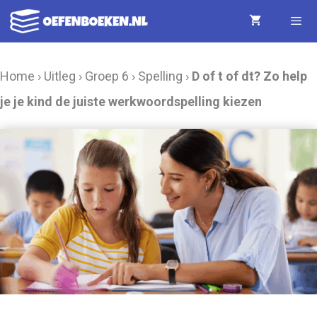
Ga
naar
de
Menu
Home
›
Uitleg
›
Groep 6
›
Spelling
›
D of t of dt? Zo help
inhoud
je je kind de juiste werkwoordspelling kiezen