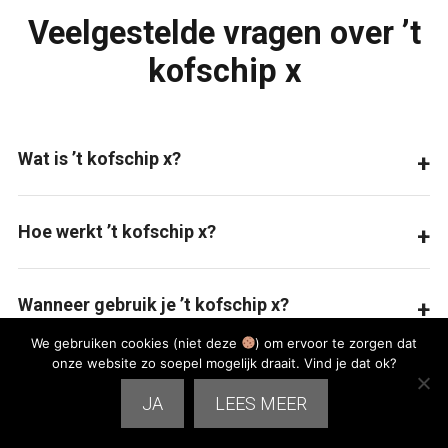
Veelgestelde vragen over ’t
kofschip x
Wat is ’t kofschip x?
Hoe werkt ’t kofschip x?
Wanneer gebruik je ’t kofschip x?
We gebruiken cookies (niet deze
) om ervoor te zorgen dat
onze website zo soepel mogelijk draait. Vind je dat ok?
Wat is het verschil tussen ’t kofschip en ’t
JA
LEES MEER
kofschip x?