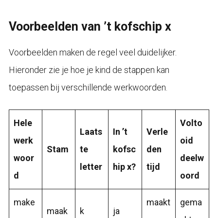
Voorbeelden van ’t kofschip x
Voorbeelden maken de regel veel duidelijker.
Hieronder zie je hoe je kind de stappen kan
toepassen bij verschillende werkwoorden.
Hele
Volto
Laats
In ’t
Verle
werk
oid
Stam
te
kofsc
den
woor
deelw
letter
hip x?
tijd
d
oord
make
maakt
gema
maak
k
ja