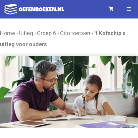
Ga
naar
de
Menu
Home
›
Uitleg
›
Groep 6
›
Cito toetsen
›
’t Kofschip x
inhoud
uitleg voor ouders