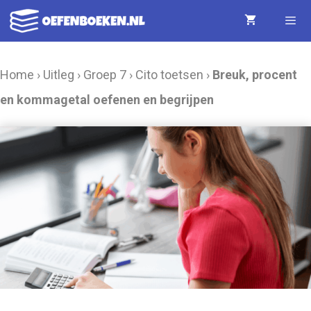
Ga
naar
de
Menu
Home
›
Uitleg
›
Groep 7
›
Cito toetsen
›
Breuk, procent
inhoud
en kommagetal oefenen en begrijpen