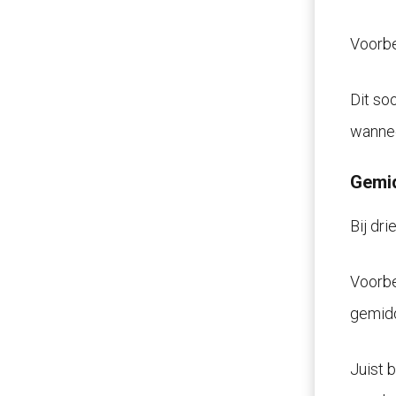
Voorbe
Dit so
wannee
Gemid
Bij dri
Voorbee
gemidd
Juist 