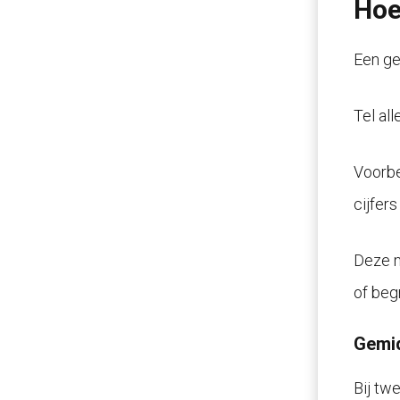
Hoe
Een ge
Tel all
Voorbee
cijfers
Deze ma
of beg
Gemid
Bij twe