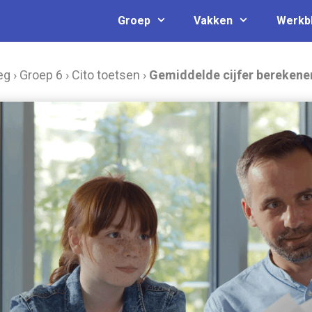
Groep
Vakken
Werkb
eg
›
Groep 6
›
Cito toetsen
›
Gemiddelde cijfer berekene