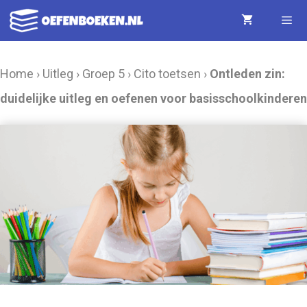
Ga
naar
de
Menu
Home
›
Uitleg
›
Groep 5
›
Cito toetsen
›
Ontleden zin:
inhoud
duidelijke uitleg en oefenen voor basisschoolkinderen