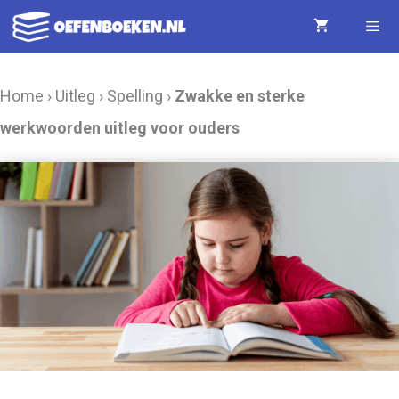
Ga
naar
de
Menu
Home
›
Uitleg
›
Spelling
›
Zwakke en sterke
inhoud
werkwoorden uitleg voor ouders