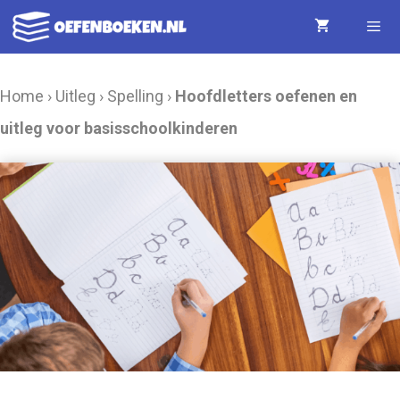
Ga
naar
de
Menu
Home
›
Uitleg
›
Spelling
›
Hoofdletters oefenen en
inhoud
uitleg voor basisschoolkinderen