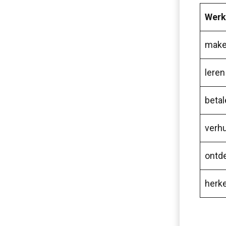
Werk
mak
leren
betal
verh
ontd
herk