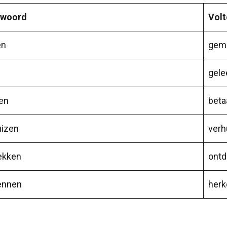
woord
Volt
en
gem
gele
en
beta
uizen
verh
ekken
ontd
ennen
herk