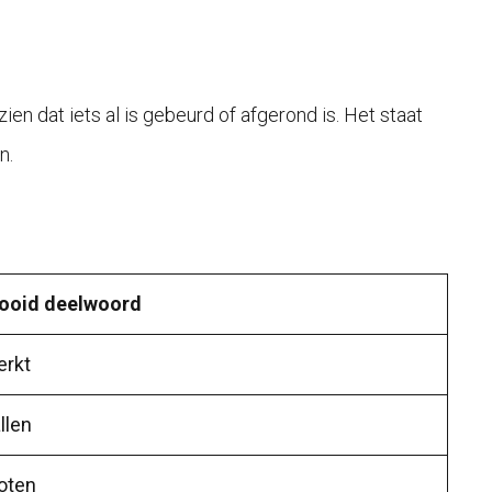
n dat iets al is gebeurd of afgerond is. Het staat
n.
ooid deelwoord
rkt
llen
oten