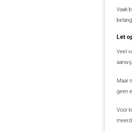
Vaak b
belangr
Let o
Veel v
aanwij
Maar n
geen e
Voor k
meerde