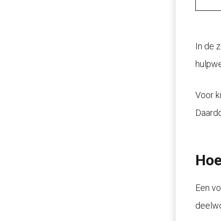
In de 
hulpwe
Voor k
Daardo
Hoe
Een vo
deelwoo