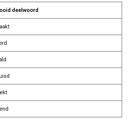
ooid deelwoord
aakt
erd
ald
uisd
ekt
end