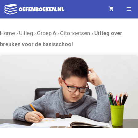
Ga
naar
de
Menu
Home
›
Uitleg
›
Groep 6
›
Cito toetsen
›
Uitleg over
inhoud
breuken voor de basisschool