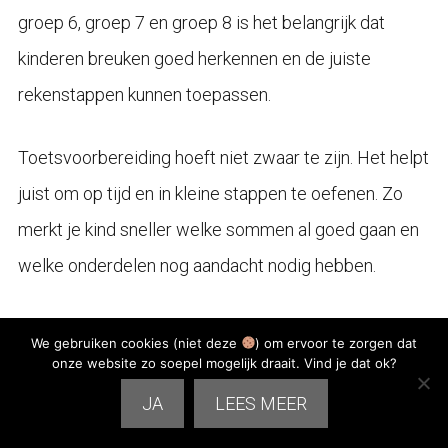
groep 6, groep 7 en groep 8 is het belangrijk dat
kinderen breuken goed herkennen en de juiste
rekenstappen kunnen toepassen.
Toetsvoorbereiding hoeft niet zwaar te zijn. Het helpt
juist om op tijd en in kleine stappen te oefenen. Zo
merkt je kind sneller welke sommen al goed gaan en
welke onderdelen nog aandacht nodig hebben.
Gratis werkbladen kunnen een fijne eerste stap zijn
We gebruiken cookies (niet deze
) om ervoor te zorgen dat
om te oefenen met breuken. Oefenboeken bieden
onze website zo soepel mogelijk draait. Vind je dat ok?
daarna meer structuur en herhaling, waardoor
JA
LEES MEER
kinderen met meer vertrouwen kunnen voorbereiden