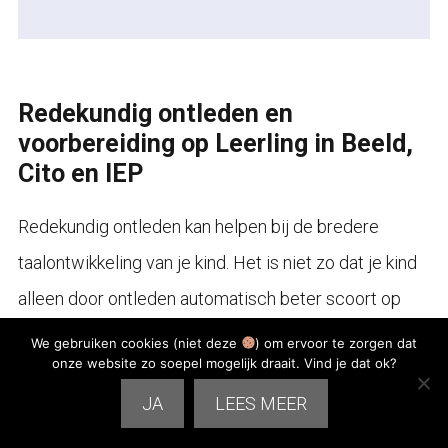
Redekundig ontleden en
voorbereiding op Leerling in Beeld,
Cito en IEP
Redekundig ontleden kan helpen bij de bredere
taalontwikkeling van je kind. Het is niet zo dat je kind
alleen door ontleden automatisch beter scoort op
toetsen, maar het kan wel bijdragen aan meer inzicht
We gebruiken cookies (niet deze
) om ervoor te zorgen dat
onze website zo soepel mogelijk draait. Vind je dat ok?
in zinnen en taal.
JA
LEES MEER
Bij toetsen zoals Leerling in Beeld, Cito en IEP komen