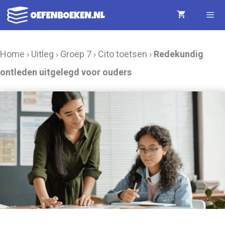
Ga
naar
de
Menu
Home
›
Uitleg
›
Groep 7
›
Cito toetsen
›
Redekundig
inhoud
ontleden uitgelegd voor ouders