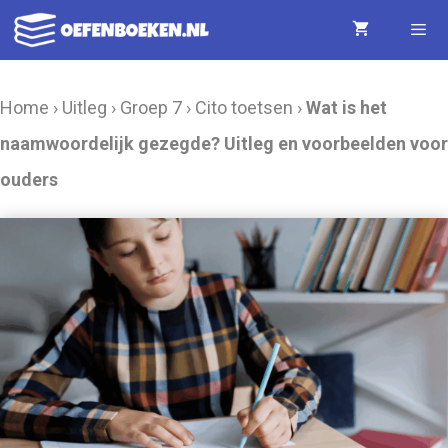
Ga
naar
de
Menu
Home
›
Uitleg
›
Groep 7
›
Cito toetsen
›
Wat is het
inhoud
naamwoordelijk gezegde? Uitleg en voorbeelden voor
ouders