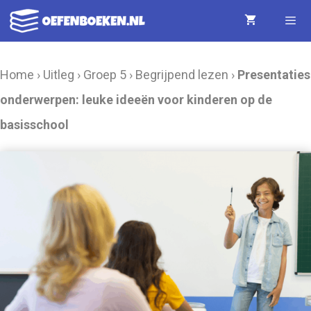
Ga
naar
de
Menu
Home
›
Uitleg
›
Groep 5
›
Begrijpend lezen
›
Presentaties
inhoud
onderwerpen: leuke ideeën voor kinderen op de
basisschool