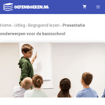
Ga
naar
de
Menu
Home
›
Uitleg
›
Begrijpend lezen
›
Presentatie
inhoud
onderwerpen voor de basisschool