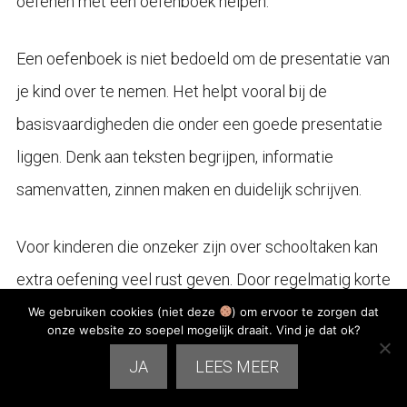
oefenen met een oefenboek helpen.
Een oefenboek is niet bedoeld om de presentatie van
je kind over te nemen. Het helpt vooral bij de
basisvaardigheden die onder een goede presentatie
liggen. Denk aan teksten begrijpen, informatie
samenvatten, zinnen maken en duidelijk schrijven.
Voor kinderen die onzeker zijn over schooltaken kan
extra oefening veel rust geven. Door regelmatig korte
stukjes te oefenen, groeit niet alleen de vaardigheid,
We gebruiken cookies (niet deze
) om ervoor te zorgen dat
onze website zo soepel mogelijk draait. Vind je dat ok?
maar vaak ook het zelfvertrouwen. Dat merkt een kind
JA
LEES MEER
ook wanneer het voor de klas iets moet vertellen.