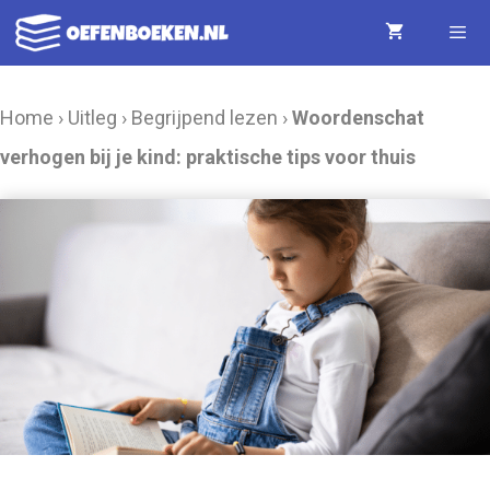
Ga
naar
de
Menu
Home
›
Uitleg
›
Begrijpend lezen
›
Woordenschat
inhoud
verhogen bij je kind: praktische tips voor thuis