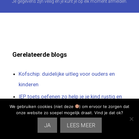
Je gegevens zijn veilig en je kunt je op elk moment afmelden.
Gerelateerde blogs
Kofschip: duidelijke uitleg voor ouders en
kinderen
IEP toets oefenen zo help je je kind rustig en
gericht voorbereiden
We gebruiken cookies (niet deze
) om ervoor te zorgen dat
onze website zo soepel mogelijk draait. Vind je dat ok?
Oefeningen schrijven voor kinderen zo help je
JA
LEES MEER
je kind thuis oefenen