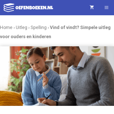
Ga
naar
de
Menu
Home
›
Uitleg
›
Spelling
›
Vind of vindt? Simpele uitleg
inhoud
voor ouders en kinderen